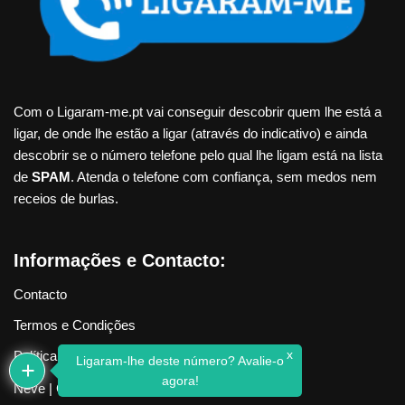
Com o Ligaram-me.pt vai conseguir descobrir quem lhe está a
ligar, de onde lhe estão a ligar (através do indicativo) e ainda
descobrir se o número telefone pelo qual lhe ligam está na lista
de
SPAM
. Atenda o telefone com confiança, sem medos nem
receios de burlas.
Informações e Contacto:
Contacto
Termos e Condições
x
Política de Privacidade
Ligaram-lhe deste número? Avalie-o
agora!
Neve
| Criado com
WordPress