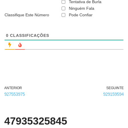
ã
Tentativa de Burla
o
Ninguém Fala
é
Classifique Este Número
Pode Confiar
o
b
r
i
g
0
CLASSIFICAÇÕES
a
t
ó
r
i
o
)
ANTERIOR
SEGUINTE
927553975
929159594
47935325845