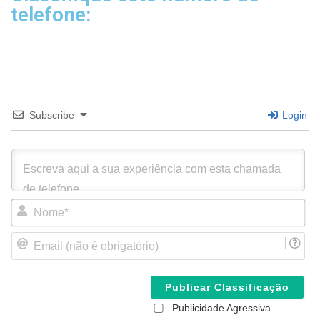
telefone:
Subscribe
Login
N
o
m
E
e
m
*
a
i
l
(
Publicidade Agressiva
n