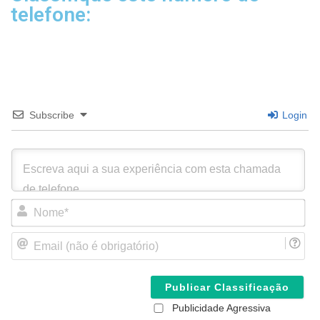
telefone:
Subscribe
Login
N
o
m
E
e
m
*
a
i
l
(
Publicidade Agressiva
n