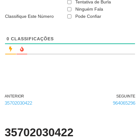
ã
Tentativa de Burla
o
Ninguém Fala
é
Classifique Este Número
Pode Confiar
o
b
r
i
g
0
CLASSIFICAÇÕES
a
t
ó
r
i
o
)
ANTERIOR
SEGUINTE
35702030422
964065296
35702030422