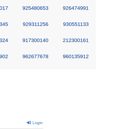
017
925480653
926474991
345
929311256
930551133
324
917300140
212300161
902
962677678
960135912
Login