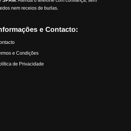
e
SPAM
. Atenda o telefone com confiança, sem
edos nem receios de burlas.
nformações e Contacto:
ontacto
ermos e Condições
olítica de Privacidade