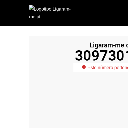
Avançar
para
o
conteúdo
Ligaram-me 
309730
25
Confiável
Este número perten
%