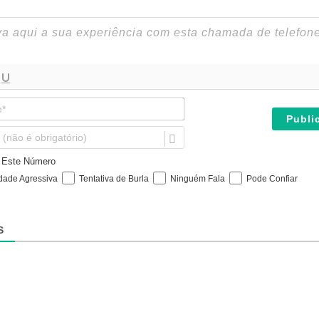
N
o
m
E
e
m
*
a
e Este Número
i
idade Agressiva
Tentativa de Burla
Ninguém Fala
Pode Confiar
l
(
n
ã
S
o
é
o
b
r
i
g