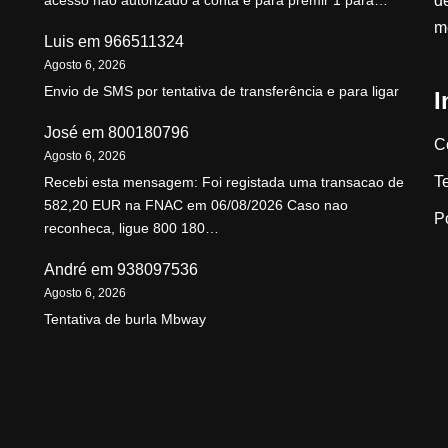
d
acesso não autorizado à conta e para premir 1 para…
m
Luis
em
966511324
Agosto 6, 2026
Envio de SMS por tentativa de transferência e para ligar
I
José
em
800180796
C
Agosto 6, 2026
T
Recebi esta mensagem: Foi registada uma transacao de
582,20 EUR na FNAC em 06/08/2026 Caso nao
P
reconheca, ligue 800 180…
André
em
938097536
Agosto 6, 2026
Tentativa de burla Mbway