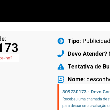
de:
Tipo
: Publicida
173
Devo Atender?
ce-lhe?
Tentativa de Bu
Nome
: desconh
309730173 - Devo Con
Recebeu uma chamada deste
para deixar uma avaliação o