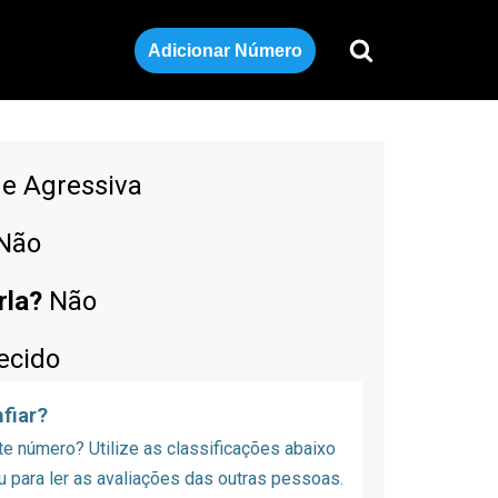
Adicionar Número
de Agressiva
Não
rla?
Não
ecido
fiar?
 número? Utilize as classificações abaixo
u para ler as avaliações das outras pessoas.