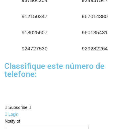
937804254
924957547
912150347
967014380
918025607
960135431
924727530
929282264
Classifique este número de
telefone:
Subscribe
Login
Notify of