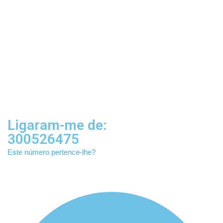
Ligaram-me de:
300526475
25
Este número pertence-lhe?
Confiável
%