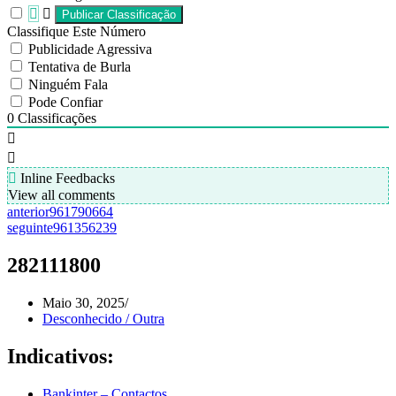
Classifique Este Número
Publicidade Agressiva
Tentativa de Burla
Ninguém Fala
Pode Confiar
0
Classificações
Inline Feedbacks
View all comments
anterior
961790664
seguinte
961356239
282111800
Maio 30, 2025
Desconhecido / Outra
Indicativos:
Bankinter – Contactos