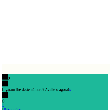
0
Ligaram-lhe deste número? Avalie-o agora!
x
(
)
x
|
Responder