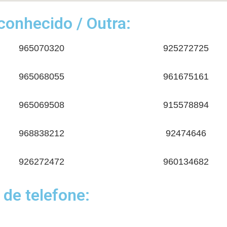
onhecido / Outra:
965070320
925272725
965068055
961675161
965069508
915578894
968838212
92474646
926272472
960134682
 de telefone: