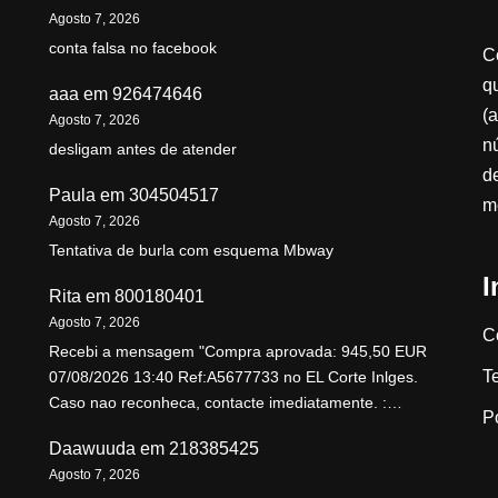
Agosto 7, 2026
conta falsa no facebook
C
qu
aaa
em
926474646
(a
Agosto 7, 2026
n
desligam antes de atender
d
Paula
em
304504517
m
Agosto 7, 2026
Tentativa de burla com esquema Mbway
I
Rita
em
800180401
Agosto 7, 2026
C
Recebi a mensagem "Compra aprovada: 945,50 EUR
T
07/08/2026 13:40 Ref:A5677733 no EL Corte Inlges.
Caso nao reconheca, contacte imediatamente. :…
P
Daawuuda
em
218385425
Agosto 7, 2026