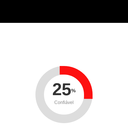
25
%
Confiável