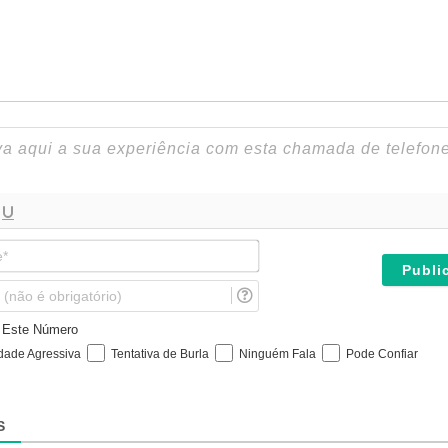
N
o
m
E
e
m
*
a
e Este Número
i
idade Agressiva
Tentativa de Burla
Ninguém Fala
Pode Confiar
l
(
n
ã
S
o