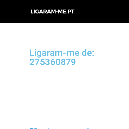
Avançar
para
o
conteúdo
Ligaram-me de:
275360879