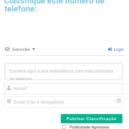
Classifique este número de
telefone:
Subscribe
Login
N
o
m
E
e
m
*
a
i
l
(
Publicidade Agressiva
n