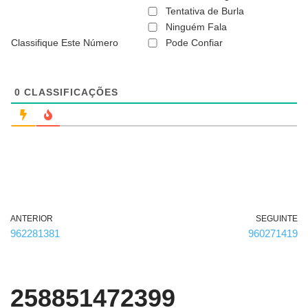
ã
Tentativa de Burla
o
Ninguém Fala
é
Classifique Este Número
Pode Confiar
o
b
r
i
g
0
CLASSIFICAÇÕES
a
t
ó
r
i
o
)
ANTERIOR
SEGUINTE
962281381
960271419
258851472399