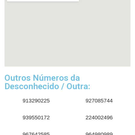
Outros Números da
Desconhecido / Outra:
913290225
927085744
939550172
224002496
967642585
964980989