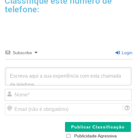
Classifique este número de
telefone:
Subscribe
Login
N
o
m
E
e
m
*
a
i
l
(
Publicidade Agressiva
n