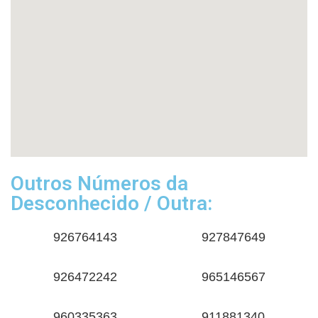
Outros Números da
Desconhecido / Outra:
926764143
927847649
926472242
965146567
960335363
911881340