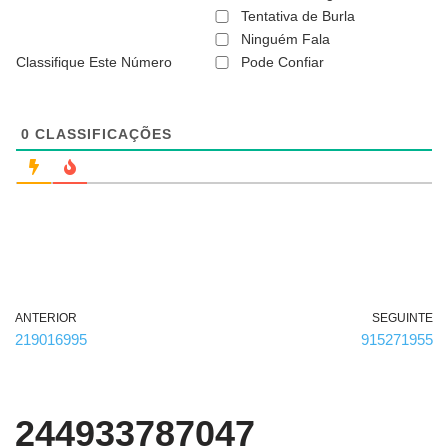
ã
Tentativa de Burla
o
Ninguém Fala
é
Classifique Este Número
Pode Confiar
o
b
r
i
g
0
CLASSIFICAÇÕES
a
t
ó
r
i
o
)
ANTERIOR
SEGUINTE
219016995
915271955
244933787047