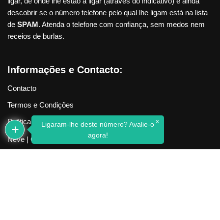
ligar, de onde lhe estão a ligar (através do indicativo) e ainda
descobrir se o número telefone pelo qual lhe ligam está na lista
de
SPAM
. Atenda o telefone com confiança, sem medos nem
receios de burlas.
Informações e Contacto:
Contacto
Termos e Condições
x
Política de Privacidade
Ligaram-lhe deste número? Avalie-o
agora!
Neve
| Criado com
WordPress