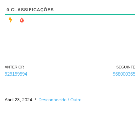
i
g
0
CLASSIFICAÇÕES
a
t
ó
r
i
o
)
ANTERIOR
SEGUINTE
929159594
968000365
Abril 23, 2024
Desconhecido / Outra