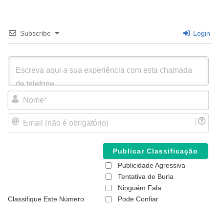
Subscribe
Login
N
o
m
E
e
m
*
a
i
l
(
Publicidade Agressiva
n
ã
Tentativa de Burla
o
Ninguém Fala
é
Classifique Este Número
Pode Confiar
o
b
r