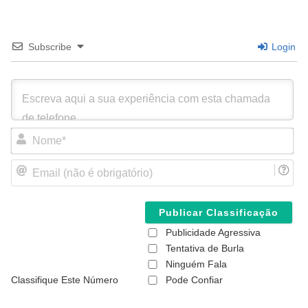
Subscribe
Login
N
o
m
E
e
m
*
a
i
l
(
Publicidade Agressiva
n
ã
Tentativa de Burla
o
Ninguém Fala
é
Classifique Este Número
Pode Confiar
o
b
r