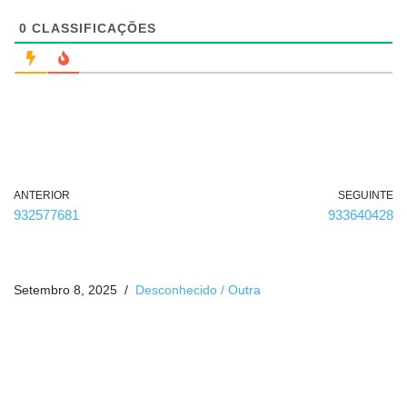
i
g
0
CLASSIFICAÇÕES
a
t
ó
r
i
o
)
ANTERIOR
SEGUINTE
932577681
933640428
Setembro 8, 2025
Desconhecido / Outra