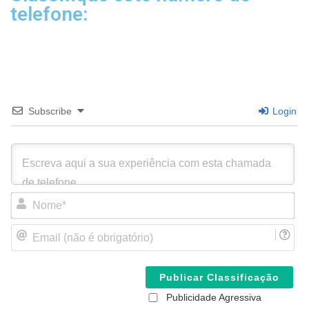
telefone:
Subscribe
Login
N
o
m
E
e
m
*
a
i
l
(
Publicidade Agressiva
n