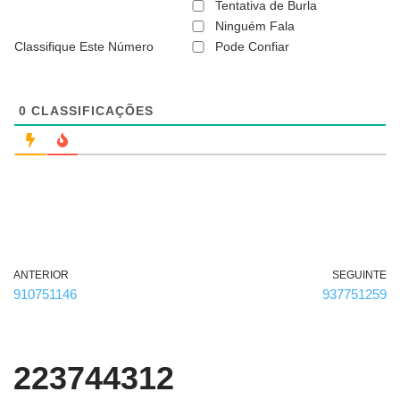
ã
Tentativa de Burla
o
Ninguém Fala
é
Classifique Este Número
Pode Confiar
o
b
r
i
g
0
CLASSIFICAÇÕES
a
t
ó
r
i
o
)
ANTERIOR
SEGUINTE
910751146
937751259
223744312