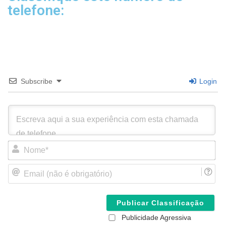
telefone:
Subscribe
Login
N
o
m
E
e
m
*
a
i
l
(
Publicidade Agressiva
n