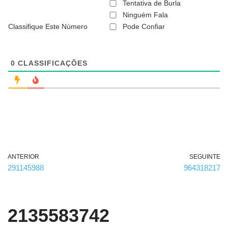
ã
Tentativa de Burla
o
Ninguém Fala
é
Classifique Este Número
Pode Confiar
o
b
r
i
g
0
CLASSIFICAÇÕES
a
t
ó
r
i
o
)
ANTERIOR
SEGUINTE
291145988
964318217
2135583742