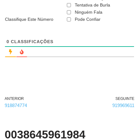
ã
Tentativa de Burla
o
Ninguém Fala
é
Classifique Este Número
Pode Confiar
o
b
r
i
g
0
CLASSIFICAÇÕES
a
t
ó
r
i
o
)
ANTERIOR
SEGUINTE
918874774
919969611
0038645961984