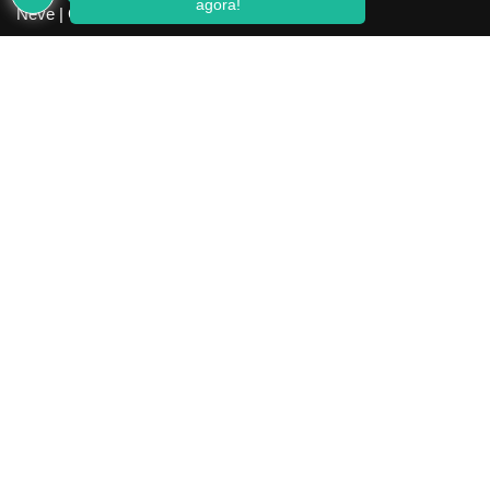
agora!
Neve
| Criado com
WordPress