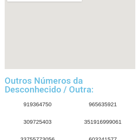
Outros Números da
Desconhecido / Outra:
919364750
965635921
309725403
351916999061
33755773056
603241577