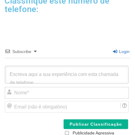
Classifique este número de
telefone:
Subscribe
Login
N
o
m
E
e
m
*
a
i
l
(
Publicidade Agressiva
n